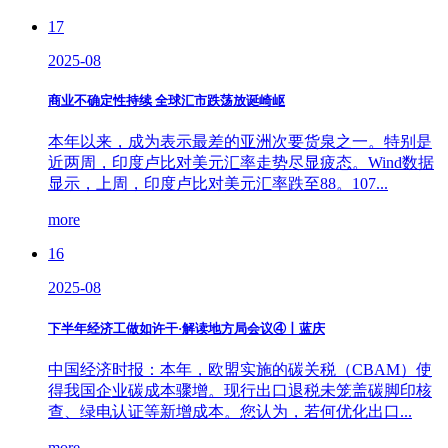
17
2025-08
商业不确定性持续 全球汇市跌荡放诞崎岖
本年以来，成为表示最差的亚洲次要货泉之一。特别是
近两周，印度卢比对美元汇率走势尽显疲态。Wind数据
显示，上周，印度卢比对美元汇率跌至88。107...
more
16
2025-08
下半年经济工做如许干·解读地方局会议④丨蓝庆
中国经济时报：本年，欧盟实施的碳关税（CBAM）使
得我国企业碳成本骤增。现行出口退税未笼盖碳脚印核
查、绿电认证等新增成本。您认为，若何优化出口...
more