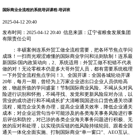
国际商业全流程的系统培训课程-培训班
2025-04-12 20:40
发布时间：2025-04-12 20:40 信息来源：辽宁省粮食发展集团
有限责任公司
：丰硕案例连系外贸工做全流程需要，把各环节焦点学问
成珠！一扫而光艰涩难懂的国际商业学问和法则轨制！连系最
新国际/国内政策动向，2、系统适用：外贸工做不犯错不代表
做的对！无论零根本仍是多大哥外贸人员，都有需要系统梳理
一下外贸全流程焦点学问！3、全国开课：全国各城轮动开课
20年，每月一期，曾经为上万家企业进出口企业人员供给高
效，物超所值的学问盛宴！节制国际商业风险。不竭从头对风
险进行识别和怀抱，不竭寻找、发觉和更新风险应对办法，以
营业的成功进行和不竭成长扩大清晰我国进出口货色通关功课
流程，规范企业关务办理，提高企业通关效率，降低企业通关
成本；对企业运营勾当中可能涉及的各类海关事务风险进行事
后评估和防控，对已涉的各类企业海关事务问题进行积极、无
效的应对和处理，以实现供应链的低风险持续轮回。跟着全国
通关一体化全面实施、打制国际商业“单一窗口”、AEO互认、