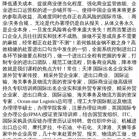
降低通关成本、提拔商业便当化程度、强化商业监管效能、企
业进出口运营权的进一步铺开等—。使得中国企业将来将更多
的参取高收益、高难度同时也存正在高风险的国际市场。：商
业/关务合规， 无论是代办署理仍是自从报关，从体义务永久
是企业本身，一旦发生风险将会带来庞大丧失！然而浩繁进出
口企业人员往往因实和技术不成熟、操做不妥形成良多不需要
的麻烦，经常都正在处置“不测”！若何炼就金钢不败之身？高
效稳健的处置进出口勾当中发生的一切，全面系统控制进出口
各环节操做要点和技巧，做一个进出口全程有把握的专家，打
制专业的进出口团队，规范工做流程，防备商业风险，降本增
效就是我们课程的焦点方针！常住：天津 国际出名企业实和
派外贸专家传授、 精采外贸企业家、进出口商业、 国际运
输、海关事务及物流方面的资深专家， 国际商业运做高级班
持久专职培训师国际出名企业实和派外贸专家传授、精采外贸
企业家、进出口商业、国际运输、海关事务及物流方面的资深
专家，Ocean-star Logistics总司理，理工大学国际航运及物流
办理理学硕士，办理学院客座，注册办理征询师，英国国际专
业办理公会(IPMA)授证资深培训师，结合国贸发组织、ITC、
国际采购及供应链办理资历认证特聘。曾任职中外运、机械进
出口总公司、摩托罗拉、中石油、中石化、天津港、天狮等多
家中外企业高管，几十年来处置外贸、报关、物流的工做，使