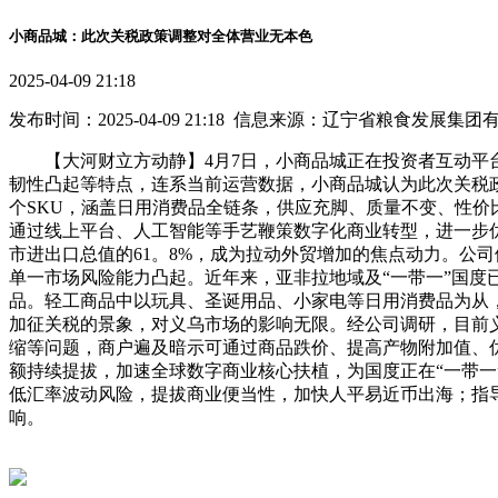
小商品城：此次关税政策调整对全体营业无本色
2025-04-09 21:18
发布时间：2025-04-09 21:18 信息来源：辽宁省粮食发展集
【大河财立方动静】4月7日，小商品城正在投资者互动平台
韧性凸起等特点，连系当前运营数据，小商品城认为此次关税政
个SKU，涵盖日用消费品全链条，供应充脚、质量不变、性价
通过线上平台、人工智能等手艺鞭策数字化商业转型，进一步优化订
市进出口总值的61。8%，成为拉动外贸增加的焦点动力。公
单一市场风险能力凸起。近年来，亚非拉地域及“一带一”国度
品。轻工商品中以玩具、圣诞用品、小家电等日用消费品为从
加征关税的景象，对义乌市场的影响无限。经公司调研，目前义
缩等问题，商户遍及暗示可通过商品跌价、提高产物附加值、
额持续提拔，加速全球数字商业核心扶植，为国度正在“一带一
低汇率波动风险，提拔商业便当性，加快人平易近币出海；指
响。