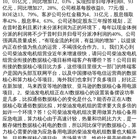
10。01亿元，同比增加12。03%，实现扣非归母净利润8。93
亿元，同比增加27。28%。公司根基每股收益0。77元/股，
ROE达13。79%。客岁公司分红金额为4。31亿元，股息领取
率42%，股息率4。63%。公司还制定股东三年报答规划，正
在昔时盈利且累计未分派利润为正的环境下，每年以现金体例
分派的利润将不少于昔时归并归母可分派净利润的40%。公司
强调高质量成长，“有现金流的利润，有益润的增加”，以提拔
内正在价值为焦点的运营，不竭强化合作力。1。我们关心到
公司柴油发电机组营业近年来增速很快，请问公司柴油发电机
组营业衔接的数据核心项目标终端客户有哪些？答！公司目前
衔接的数据核心项目比力多，这些项目里很大一部门的终端客
户是国内头部互联网平台，以及中国挪动等电信运营商的数据
核心和算力核心等项目。海外我们也拿到了良多项目，好比正
在新加坡、马来西亚等地的微软、亚马逊的数据核心备用电源
项目。2。柴油发电机组正在AI数据核心的设置装备摆设功率
是几多，比拟通俗数据核心的变化是什么？能否存正在AI数
据核心取通俗数据比拟，对柴油发电机组的需求要大良多倍的
如许一个环境？答！公司柴油发电机组次要用做算力核心备用
应急电源，算力核心由于高速计较，热量和功耗比力大，是一
般存储性数据核心耗电的数倍，所以同比保守的数据核心，算
力核心需要的做为应急备用电源的柴油发电机组数量也大幅添
加。目前数据核心项目中，市场最支流、性价比最高的柴电产