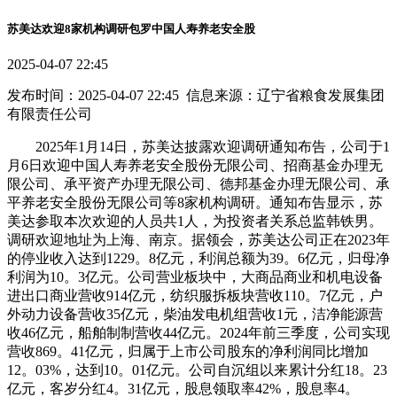
苏美达欢迎8家机构调研包罗中国人寿养老安全股
2025-04-07 22:45
发布时间：2025-04-07 22:45 信息来源：辽宁省粮食发展集团
有限责任公司
2025年1月14日，苏美达披露欢迎调研通知布告，公司于1
月6日欢迎中国人寿养老安全股份无限公司、招商基金办理无
限公司、承平资产办理无限公司、德邦基金办理无限公司、承
平养老安全股份无限公司等8家机构调研。通知布告显示，苏
美达参取本次欢迎的人员共1人，为投资者关系总监韩铁男。
调研欢迎地址为上海、南京。据领会，苏美达公司正在2023年
的停业收入达到1229。8亿元，利润总额为39。6亿元，归母净
利润为10。3亿元。公司营业板块中，大商品商业和机电设备
进出口商业营收914亿元，纺织服拆板块营收110。7亿元，户
外动力设备营收35亿元，柴油发电机组营收1元，洁净能源营
收46亿元，船舶制制营收44亿元。2024年前三季度，公司实现
营收869。41亿元，归属于上市公司股东的净利润同比增加
12。03%，达到10。01亿元。公司自沉组以来累计分红18。23
亿元，客岁分红4。31亿元，股息领取率42%，股息率4。