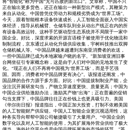
将“智能化”称为中国“无可匹敌的新出口”。文章称，中国不只
正在输出更多货色，还正在输出一种新型出产模式，其鞭策力
来自从动化、中国曾凭仗劳动力和规模劣势成为“世界工场”。
今天，跟着智能根本设备快速成长，人工智能全面嵌入中国实
体经济，指导从机械臂、仓储车队到全从动出产线正在内的所
有设备高效运转。这种手艺驱动型生态系统并不局限于一家中
国企业。好比，深度求索的开源言语模子被使用于优化物流和
制制流程，京东通过从动化升级供应收集，宇树科技推出双脚
仓储机械人等。“中国品牌越来越遭到东南亚消费者的欢送，
一些中国品牌已成为本地家喻户晓的名字。”新加坡亚洲旧事
台网坐征引专家概念称，这是由于人们对中国的见地发生了变
化。“现正在人们不再将中国视为‘世界工场’，而是手艺强
国。因而，消费者对中国品牌更有决心”。该报道还阐发，中
国品牌的合作力源于多方面。好比：中国提拔制制业产能，企
业注沉开展研发勾当，产物立异速度更快、质量更高；中国为
中国企业供给激励办法，激励其产物“出海”；正在普遍的促销
勾当支撑下，中国品牌往往正在价钱上也更具吸引力。美国
《华尔街日报》报道指出，中国正加大投资，打制不依赖美国
的人工智能财产供应链。中国人工智能企业更沉视适用性，这
种务实导向帮帮中国公司敏捷吸引了大量用户。“中国企业的
数字化以及对人工智能的使用，为其扩展海外营业供给了极大
便当，海外社交平台也是中国品牌拓展海外市场的环节。”英