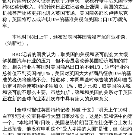
低对跨国科技公司征收的数字办事税，该税种每年给英国带来
约8亿英镑收入。特朗普8日正在记者会上强调，美国的农业、
机械等产物将更好地进入英国市场。美国商务部长卢特尼克
称，英国将可以或许以10%的基准关税向美国出口10万辆汽
车。
本地时间8日上午，颁布发表同英国告竣严沉商业和谈。
（法新社）。
BBC记者的阐发认为，取美国的关税和谈可能会大大缓
解英国汽车行业的压力，但不会显著改善英国经济增加的前
景。相关行业占英国对美国商品出口的不到1/3，这些行业的
总价值不到英国P的1%，美国对英国大大都商品征收10%的基
准关税仍将连结不变。报道称，本周早些时候告竣的英印自贸
协定可能会使英国的P添加 0。1%，取之比拟，取美国的关税
和谈可能不那么主要。虽然如斯，缓和和美国的关系对于英国
正在新的全球商业紊乱次序中具有庞大的意味意义。
【全球时报驻英国特约记者 孙微 于文】“明天上午10时，
白宫卵形办公室将举行大型旧事发布会，这是浩繁和谈中的第
一个。”本地时间7日晚，美国总统特朗普正在社交平台上发出
上述预告。他没有申明这个“受人卑崇的大国”是谁，但《纽约