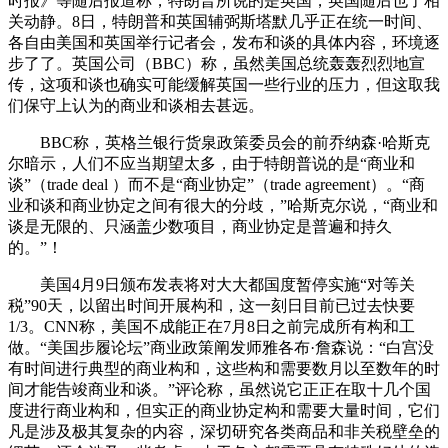
时报》等随后报道称，特朗普所说的是英国，英国随后也了相
关动静。8日，特朗普和英国辅弼斯塔默几乎正在统一时间、
各自由美国和英国举行记者会，发布和谈的具体内容，环境逐
步了了。英国公司（BBC）称，虽然美国总统轰轰烈烈地宣
传，这项和谈也确实可能缓解英国一些行业的压力，但这取我
们保守上认为的商业和谈相去甚远。
BBC称，英格兰银行货泉政策委员会的前乔纳森·哈斯克
尔暗示，人们不应当期望太多，由于特朗普说的是“商业和
谈”（trade deal ）而不是“商业协定”（trade agreement）。“商
业和谈和商业协定之间有很大的分歧，”哈斯克尔说，“商业和
谈是无限的、只涵盖少数项目，商业协定是普遍和持久
的。”！
美国4月9日颁布发表将对大大都国度暂停实施“对等关
税”90天，以留出时间开展构和，这一刻日目前已过去快要
1/3。CNN称，美国不成能正在7月8日之前完成所有构和工
做。“美国步履论坛”商业政策阐发师雅各布·詹森说：“白宫没
有时间进行典型的商业构和，这些构和需要数月以至数年的时
间才能告竣商业和谈。”评论称，虽然说它正正在取十几个国
度进行商业构和，但实正的商业协定构和需要大量时间，它们
凡是涉及极其复杂的内容，深切研究各类商品和非关税壁垒的