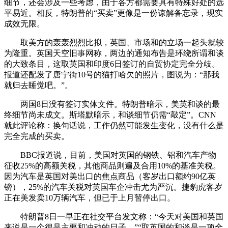
细节，还会涉及一些考虑，由于各方都需要具有特殊好处的选
平易近。相反，特朗普的“买卖”更像是一份谅解备忘录，现实
成效无限。
取美方的轰轰烈烈比拟，英国、市场和的立场一起头就较
为隆重。英国天空旧事网称，两边的通知布告是环绕所谓和谈
的大致条目，这取英国和印度6日签订的自贸协定完全分歧。
报道还配发了唐宁街10号的猫打哈欠的照片，图说为：“那我
就归去睡觉吧。”。
两国8日没有签订实体文件。特朗普暗示，美英和谈的最
终细节尚未成文。斯塔默暗示，和谈细节仍需“敲定”。CNN
就此评论称：换句话说，工作仍然可能发生变化，没有什么是
完全完成的买卖。
BBC报道说，目前，美国对英国的钢铁、铝和汽车产物
征收25%的高额关税，其他商品则遍及合用10%的基准关税。
因为汽车是英国对美出口的焦点商品（客岁出口额约90亿英
镑），25%的汽车关税对英国车企冲击尤为严沉。捷豹虎客岁
正在美发卖10万辆汽车，但已于上月暂停出口。
特朗普8日一早正在社交平台发文称：“今天对美国和英国
来说是一个很是主要和冲动的日子。”“取英国的和谈是一项全