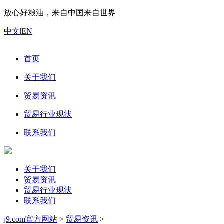
放心好粮油，来自中国来自世界
中文
|
EN
首页
关于我们
贸易资讯
贸易行业现状
联系我们
关于我们
贸易资讯
贸易行业现状
联系我们
j9.com官方网站
>
贸易资讯
>