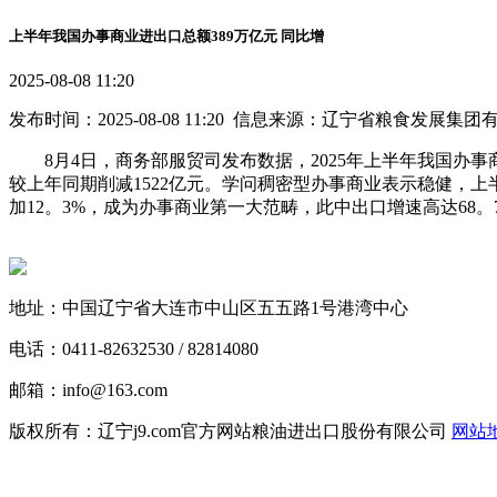
上半年我国办事商业进出口总额389万亿元 同比增
2025-08-08 11:20
发布时间：2025-08-08 11:20 信息来源：辽宁省粮食发展集
8月4日，商务部服贸司发布数据，2025年上半年我国办事商
较上年同期削减1522亿元。学问稠密型办事商业表示稳健，上半
加12。3%，成为办事商业第一大范畴，此中出口增速高达68。
地址：中国辽宁省大连市中山区五五路1号港湾中心
电话：0411-82632530 / 82814080
邮箱：info@163.com
版权所有：辽宁j9.com官方网站粮油进出口股份有限公司
网站