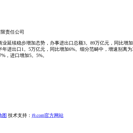
团有限责任公司
业延续稳步增加态势，办事进出口总额3。89万亿元，同比增加8%
年进出口1。5万亿元，同比增加6%。细分范畴中，增速别离为3
7%，进口增加5。5%。
地图
技术支持：
j9.com官方网站