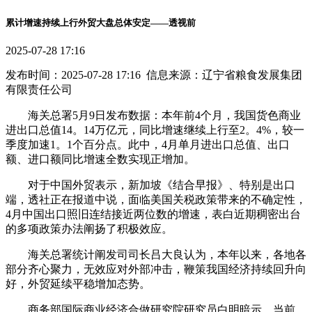
累计增速持续上行外贸大盘总体安定——透视前
2025-07-28 17:16
发布时间：2025-07-28 17:16 信息来源：辽宁省粮食发展集团
有限责任公司
海关总署5月9日发布数据：本年前4个月，我国货色商业
进出口总值14。14万亿元，同比增速继续上行至2。4%，较一
季度加速1。1个百分点。此中，4月单月进出口总值、出口
额、进口额同比增速全数实现正增加。
对于中国外贸表示，新加坡《结合早报》、特别是出口
端，透社正在报道中说，面临美国关税政策带来的不确定性，
4月中国出口照旧连结接近两位数的增速，表白近期稠密出台
的多项政策办法阐扬了积极效应。
海关总署统计阐发司司长吕大良认为，本年以来，各地各
部分齐心聚力，无效应对外部冲击，鞭策我国经济持续回升向
好，外贸延续平稳增加态势。
商务部国际商业经济合做研究院研究员白明暗示，当前，