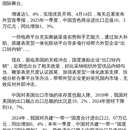
国际舞台。
增速达5。4%，实现优良开局。4月14日，海关总署发布
外贸首季报，2025年一季度，中国货色商业进出口总值10。3
万亿元，同比增加1。3%。
一些电商平台充实阐扬渠道劣势和手艺能力，通过加大补
助、搭建表里贸一体化联动平台等多项行动帮力外贸企业“出
口转内销”…。
现在，面临美国的关税冲击，国度激励企业“出口转内
销”，近期也出台了相关政策，好比采纳组织外贸优品内销勾
当、鞭策表里尺度认证跟尾、加强表里贸一体化政策支撑、扶
植分析办事平台等办法，帮帮外贸企业更好依托国内市场，无
效应对外部冲击。
中国对美国出口市场的依存度也鄙人降。2018年，我国对
美国的出口额占出口总额的比沉是19。2%，2024年曾经下降
到14。7%。
2024年，我国对共建“一带一”国度合计进出口22。07万亿
元，同比增加6。4%；本年一季度，中国对共建“一带一”国度