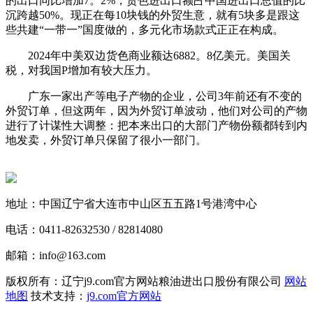
的出口同比增加7。2%，货色进出口额占中国进出口总值的比
沉跨越50%。现正在每10块钱的外贸生意，就有5块多是跟这
些共建“一带一”国度做的，多元化市场款式正正在构成。
2024年中美双边货色商业额达6882。8亿美元。美国关
税，对我国P增加有较大压力。
广东一家出产等电子产物的企业，公司3年前还有不变的
外贸订单，但这两年，因为外贸订单波动，他们对公司的产物
进行了计谋性大调整：把本来出口的大部门产物份额都转到内
地发卖，外贸订单只保留了很小一部门。
地址：中国辽宁省大连市中山区五五路1号港湾中心
电话：0411-82632530 / 82814080
邮箱：info@163.com
版权所有：辽宁j9.com官方网站粮油进出口股份有限公司
网站
地图
技术支持：
j9.com官方网站