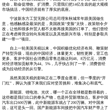
使命，勤奋促增收、扩消费。只需我们把14亿生齿的超大规模
市场搞活，中国经济就有了厚实的底座。
宁波新东方工贸无限公司总司理朱秋城常年跟美国做生
意，他感触感染最深的是，美国政策“变脸”太快，政策朝令夕
改，让他和很多外贸人都不太敢再接美国的订单了。他们曾经
正在考虑将营业转向东南亚以及其他新兴市场，特别是参取共
建“一带一”项目。
自上一轮美国关税以来，中国积极优化经济布局、鞭策财
产转型升级，现在的中国经济，体量更大，韧性更脚，背工也
更多。客岁中国社会消费品零售总额达到48。8万亿元，消费
对经济增加贡献率为44。5%，几乎快占到了一半，消费曾经
成为拉动经济的从引擎。
虽然美国关税的影响正在二季度会逐渐，但一季度的“开
门红”，脚认为接下来我们应对坚苦挑和，堆集决心和底气。
新能源、锂电池、光伏，哪一个正在全球都是数得着的，
这些都是我们出口的拳头产物，也是外贸新增加点。客岁中国
汽车出口600万辆，此中新能源车就占了200万辆。对中国来
说，这可是头一回。国产新能源车间接把中国汽车财产带上了