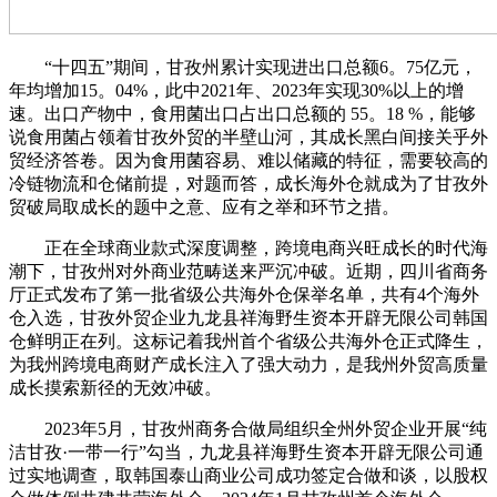
“十四五”期间，甘孜州累计实现进出口总额6。75亿元，
年均增加15。04%，此中2021年、2023年实现30%以上的增
速。出口产物中，食用菌出口占出口总额的 55。18 %，能够
说食用菌占领着甘孜外贸的半壁山河，其成长黑白间接关乎外
贸经济答卷。因为食用菌容易、难以储藏的特征，需要较高的
冷链物流和仓储前提，对题而答，成长海外仓就成为了甘孜外
贸破局取成长的题中之意、应有之举和环节之措。
正在全球商业款式深度调整，跨境电商兴旺成长的时代海
潮下，甘孜州对外商业范畴送来严沉冲破。近期，四川省商务
厅正式发布了第一批省级公共海外仓保举名单，共有4个海外
仓入选，甘孜外贸企业九龙县祥海野生资本开辟无限公司韩国
仓鲜明正在列。这标记着我州首个省级公共海外仓正式降生，
为我州跨境电商财产成长注入了强大动力，是我州外贸高质量
成长摸索新径的无效冲破。
2023年5月，甘孜州商务合做局组织全州外贸企业开展“纯
洁甘孜·一带一行”勾当，九龙县祥海野生资本开辟无限公司通
过实地调查，取韩国泰山商业公司成功签定合做和谈，以股权