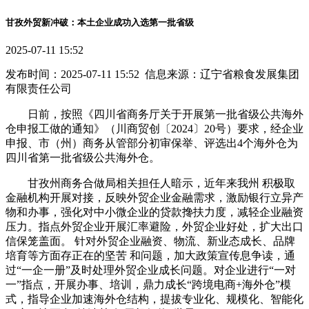
甘孜外贸新冲破：本土企业成功入选第一批省级
2025-07-11 15:52
发布时间：2025-07-11 15:52 信息来源：辽宁省粮食发展集团
有限责任公司
日前，按照《四川省商务厅关于开展第一批省级公共海外
仓申报工做的通知》（川商贸创〔2024〕20号）要求，经企业
申报、市（州）商务从管部分初审保举、评选出4个海外仓为
四川省第一批省级公共海外仓。
甘孜州商务合做局相关担任人暗示，近年来我州 积极取
金融机构开展对接，反映外贸企业金融需求，激励银行立异产
物和办事，强化对中小微企业的贷款搀扶力度，减轻企业融资
压力。指点外贸企业开展汇率避险，外贸企业好处，扩大出口
信保笼盖面。 针对外贸企业融资、物流、新业态成长、品牌
培育等方面存正在的坚苦 和问题，加大政策宣传息争读，通
过“一企一册”及时处理外贸企业成长问题。对企业进行“一对
一”指点，开展办事、培训，鼎力成长“跨境电商+海外仓”模
式，指导企业加速海外仓结构，提拔专业化、规模化、智能化