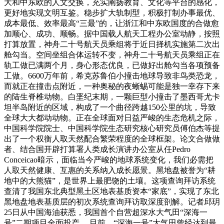
大和中东欧的人文交换，充实阐扬教育、文化等平台的感化，
更好地实现文明互鉴。稳步扩大轨制型，积极打制办事最优、
成本最低、效率最高“三最”的，让浙江和中东欧国度的合做愈
加顺心、成功、顺畅。据中国载人航天工程办公室动静，按照
打算放置，神舟二十号航天员乘组将于近日择机实施第二次出
舱勾当。空间坐组合体运转不变，神舟二十号航天员乘组正在
轨工做已满两个月，身心形态优良，已做好出舱勾当各项预备
工做。6600万年前，希克苏鲁伯小撞击地球导致非鸟类恐龙，
而就正在撞击点附近，一种奥秘的夜蜥蜴可能是独一幸存下来
的陆生脊椎动物。白垩纪末期，一颗巨型小撞击了墨西哥尤卡
坦半岛附近的区域，构成了一个曲径跨越150公里的坑，导致
全球大大都动动物。正在全球面对日益严峻的生态危机之际，
中国科学院院士、中国科学院生态研究核心研究员傅伯杰等提
出了一个权衡人取天然配合繁荣程度的全球框架。论文合做做
者、结合国开辟打算署人类成长演讲办公室从任Pedro
Conceicao暗示，面临当今严峻的地球系统变化，我们必需把
人取天然健康、互惠的关系纳入成长愿景。黑地盘被誉为“耕
地中的大熊猫”，是世界上最肥饶的土壤。这项查询拜访系统
查清了我国东北典型黑土区地表基质资本“家底”，实现了东北
黑地盘地表基质层的初次系统查询拜访取深度剖解。记者邱玥
25日从中国海油获悉，我国首个自营超深水大气田“深海一
号”二期项目全面投产。 目前，“深海一号”大气田曾经达到最