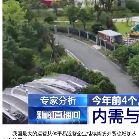
我国最大的运营从体平易近营企业继续阐扬外贸稳增加从