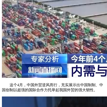
这个4月，中国外贸逆风而行，充实展示出中国制制、中
国创制以超强的国际合作力托举起我国外贸的强大韧性。