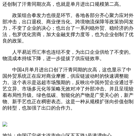
还创制了汗青同期次高，也就是单月进出口规模第二高。
政策组合拳发力也很是环节。各地各部分齐心聚力应对外
部冲击，出口退税、商业便当化、跨境物流保障等政策协同发
力，不变了企业的决心；也出台了一系列稳外贸、稳经济的办
法，包罗优化营商，加大金融支撑力度等，也为企业创制了优
良的政策。
人平易近币汇率也连结不变，为出口企业供给了不变的。
物流成本持续下降，进一步提拔了供应链效率。
中国4月单月进出口创了汗青同期的次高，这也显示了中
国外贸系统正在应对商业摩擦，供应链波动时的快速调整能
力。这个表示是远超市场预期的，反映出中国外贸企业通过手
艺立异、市场多元化等策略无效对冲了外部冲击。并且呈现较
着布局性升级。绿色低碳、智能化的产物是广受关心的，新产
物、新手艺也正在稠密表态。这是一种从规模扩张向价值创制
的转型，也加强了出口的合作力。
地址：中国辽宁省大连市中山区五五路1号港湾中心