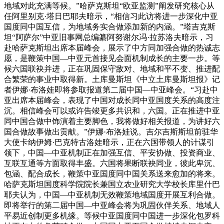
地域对此充满等候。”哈萨克斯坦“欧亚监测”阐发研究核心从
任阿里别克·塔日巴耶夫暗示，“相信习此访将进一步深化中亚
国度同中国互信，为地域务实合做添加新的内涵。”塔吉克斯
坦“阿萨尔”中亚旧事网总编纂阿努谢尔冯·拉苏洛夫暗示，习
赴哈萨克斯坦出席本届峰会，展示了中方同加强合做的热诚志
愿，是鞭策中国—中亚元首接见会面机制成长的主要一步。等
候六国联袂并进，正在巩固保守敌对、地域和平不变、推进配
合繁荣的事业中取得新。土库曼斯坦《中立土库曼斯坦报》记
者伊娜·布洛娃即将参取报道第二届中国—中亚峰会。“习赴中
亚出席本届峰会，表现了中国对成长同中亚国度关系的高度注
沉。相信峰会可以或许告竣更多共识和，六国。正在推进中亚
同中国合做中饰演着主要脚色，我将做好相关报道，为讲好六
国合做故事做出贡献。”伊娜·布洛娃说。吉尔吉斯斯坦前驻华
大使卡纳伊姆·巴克特古洛娃暗示，正在六国带领人的计谋引
领下，中国—中亚机制正在加强互信、平安协做、投资商业、
互联互通等方面取得丰盛。六国将果断联袂同业，彼此卑沉、
包涵、配合成长，鞭策中亚国度同中国关系送来愈加的将来。
哈萨克斯坦国度科学院院长兼国立农业研究大学校长库里什巴
耶夫认为，中国—中亚机制无效鞭策地域国度开展互利合做。
即将举行的第二届中国—中亚峰会将为巩固伙伴关系、地域人
平易近创制更多机缘。等候中亚国度同中国进一步深化包罗科