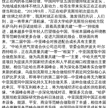
技正在内的各范畴合做。中国同中亚五国合做持续走深走实，
为地域成长络绎不绝注入新动力，给苍生带来实实正在正在的
便当和洽处。“2013年9月，习正在哈萨克斯坦初次提出共
建‘丝绸之经济带’，我其时就正在现场。激发强烈共识，人们
到，这一将带来广漠机缘。”言语大学哈萨克斯坦分校哈方院
长萨乌列·科莎诺娃暗示，跟着高质量共建“一带一”持续推
进，越来越多中亚年轻人巴望领会中国。等候本届峰会环绕教
育等范畴告竣更多合做，促进六国彼此领会，联袂面向将
来。“第二届中国—中亚峰会对推进配合成长具有主要意
义。”中哈天然气管道合伙公司总司理、管委会凯伊波夫·叶尔
西特暗示，正在高质量共建“一带一”框架下，中亚国度取中国
合做愈加亲近。做为高质量共建“一带一”主要，中哈天然气管
道项目为提拔共开国家经济成长和人平易近糊口程度做出主要
贡献。相信习赴哈出席本届峰会，将为深化各范畴务实合做带
来新的机缘。乌兹别克斯坦上海合做组织平易近间交际核心从
任萨比罗夫说，即将举行的第二届中国—中亚峰会将无力鞭策
中亚国度同中国深化持久互利合做关系，这种合做成立正在彼
此卑沉、平等互利根本之上，将为地域经济社会成长供给新机
缘。“本届峰会将进一步深化地域对话、鞭策多元合做。”哈萨
克斯坦欧亚国际研究协会科日洛娃说，中亚国度同中国正在根
本设备、能源、平安、商业等范畴合做取得了丰盛，相信本届
峰会将鞭策各范畴合做提质升级。中国同中亚国度是成长复兴