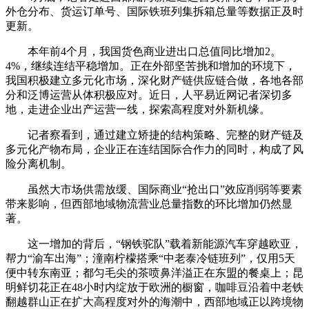
外仓分布、货运订单号、国际铁班列集拆箱总量等数据正及时
更新。
本年前4个月，我国货色商业进出口总值同比增加2。
4%，继续连结平稳增加。正在外部坚苦挑和增加的环境下，
我国积极建立多元化市场，深化财产链供应链合做，各地各部
分和泛博运营从体积极应对。近日，人平易近网记者深切多
地，走进企业出产运营一线，探索高程度对外新机缘。
记者察看到，通过建立矫捷的结构策略、完整的财产链及
多元化产物布局，企业正在连结国际合作力的同时，构成了风
险分离机制。
虽然大市场供需放缓、国际商业“抢出口”效应削弱等要素
带来影响，但西部地域物流营业总量指数的环比增加仍然显
著。
这一增加的背后，“钢铁驼队”载着新能源汽车穿越欧亚，
帮力“渝车出海”；潼南柠檬搭乘“中老泰冷链班列”，仅用5天
便中转东南亚；都匀毛尖的茶喷鼻洋溢正在东盟的餐桌上；昆
明鲜切花正在48小时内绽放于欧洲的橱窗，咖啡豆沿着中老铁
翻越群山正在扩大高程度对外的海潮中，西部地域正以跨境物