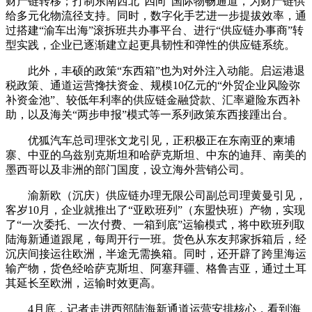
财产链转移；打制东南西北“四向”国际物畅通道，为财产链供
给多元化物流径支持。同时，数字化手艺进一步提拔效率，通
过搭建“渝车出海”滚拆班共办事平台、进行“供应链办事商”转
型实践，企业已逐渐建立起更具韧性和弹性的供应链系统。
此外，丰硕的政策“东西箱”也为对外注入动能。启运港退
税政策、通道运营搀扶资金、规模10亿元的“外贸企业风险弥
补资金池”、较低年利率的供应链金融贷款、汇率避险东西补
助，以及海关“两步申报”模式等一系列政策东西接踵出台。
优狐汽车总司理张文龙引见，正积极正在东南亚的柬埔
寨、中亚的乌兹别克斯坦和哈萨克斯坦、中东的迪拜、南美的
墨西哥以及非洲的部门国度，设立海外营销公司。
渝新欧（沉庆）供应链办理无限公司副总司理黄曼引见，
客岁10月，企业就推出了“亚欧班列”（东盟快班）产物，实现
了“一次委托、一次付费、一箱到底”运输模式，将中欧班列取
陆海新通道跟尾，每周开行一班。货色从东友邦家拆箱后，经
沉庆间接运往欧洲，半途无需换箱。同时，还开辟了跨里海运
输产物，货色经哈萨克斯坦、阿塞拜疆、格鲁吉亚，通过土耳
其延长至欧洲，运输时效更高。
4月底，记者走进西部陆海新通道运营安排核心，看到海