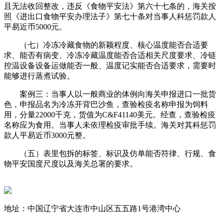
且无法收回整改，违反《食物平安法》第六十七条的，海关按
照《进出口食物平安办理法子》第七十条对当事人科惩罚款人
平易近币5000元。
（七）冷冻冷藏食物的新颖程度、核心温度能否合适要
求、能否有病变、冷冻冷藏温度能否合适相关尺度要求、冷链
控温设备设备运做能否一般、温度记实能否合适要求，需要时
能够进行蒸煮试验。
案例三：当事人以一般商业的体例向海关申报进口一批货
色，申报品名为冷冻开背巴沙鱼，查验检疫名称申报为饲料
用，分量22000千克，货值为C&F41140美元。经查，查验检疫
名称应为食用。当事人未依理检疫审批手续。海关对其科惩罚
款人平易近币3000元整。
（五）表里包拆的标签、标识及仿单能否符律、行规、食
物平安国度尺度以及海关总署的要求。
地址：中国辽宁省大连市中山区五五路1号港湾中心