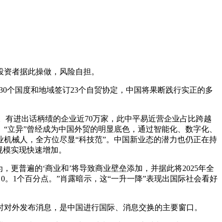
投资者据此操做，风险自担。
0个国度和地域签订23个自贸协定，中国将果断践行实正的多
布。有进出话柄绩的企业近70万家，此中平易近营企业占比跨越
“立异”曾经成为中国外贸的明显底色，通过智能化、数字化、
机械人，全方位尽显“科技范”。中国新业态的潜力也仍正在持
规模实现快速增加。
更普遍的‘商业和’将导致商业壁垒添加，并据此将2025年全
0。1个百分点。”肖露暗示，这“一升一降”表现出国际社会看好
时对外发布消息，是中国进行国际、消息交换的主要窗口。