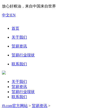
放心好粮油，来自中国来自世界
中文
|
EN
首页
关于我们
贸易资讯
贸易行业现状
联系我们
关于我们
贸易资讯
贸易行业现状
联系我们
j9.com官方网站
>
贸易资讯
>