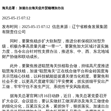
海关总署： 加速出台海关促外贸稳增加办法
2025-05-15 07:12
发布时间：2025-05-15 07:12 信息来源：辽宁省粮食发展集团
有限责任公司
同时，要聚焦稳步扩大轨制型，推进分析保税区转型升
级，积极办事高质量共建“一带一”。要聚焦加大区域计谋实施
力度，当令出台针对性支撑办法，推进东、中、西、东北地域
财产协做和联动成长。
此外，要聚焦推进聪慧海关扶植取合做，持续高尺度推进
聪慧海关扶植，加速“聪慧海关”正在线合做平台和金砖国度海
关示范核心扶植，以科技赋能提拔通关便当化程度。要聚焦和
社会不变，以更高尺度建牢国门平安樊篱，抓实抓细平安出产
工做，牢牢守住不发生严沉、系统性平安风险底线。
据海关总署官网3月16日动静，近日，海关总署党委召开
扩大会议。会议提出，要认实做好工做演讲涉及海关工做使命
的细化分化，压紧压实义务，紧抓快干，狠抓落实。加速出台