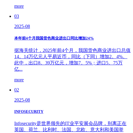
more
03
2025-08
本年前4个月我国货色商业进出口同比增加24%
据海关统计，2025年前4个月，我国货色商业进出口总值
14。14万亿元人平易近币，同比（下同）增加2。4%。
此中，出口8。39万亿元，增加7。5%；进口5。75万
亿...
more
02
2025-08
INFOSECURITY
Infosecurity是世界领先的IT业平安展会品牌，别离正在
英国、荷兰、比利时、法国、北欧、意大利和美国举