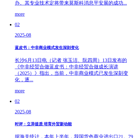
办。其专业技术定将带来莫斯科消息平安展的成功...
more
02
2025-08
蓝皮书：中非商业模式发生深刻变化
长沙6月13日电（记者 张玉洁、阮四周）13日发布的
《中非经贸合做蓝皮书：中非经贸合做成长演讲
（2025）》指出，当前，中非商业模式已发生深刻变
化，逐...
more
02
2025-08
时评：立异提质 培育外贸新动能
据海关统计，本年上半年，我国货色商业进出口21。79