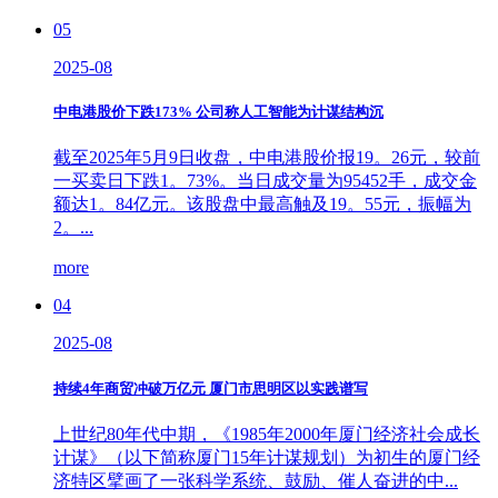
05
2025-08
中电港股价下跌173% 公司称人工智能为计谋结构沉
截至2025年5月9日收盘，中电港股价报19。26元，较前
一买卖日下跌1。73%。当日成交量为95452手，成交金
额达1。84亿元。该股盘中最高触及19。55元，振幅为
2。...
more
04
2025-08
持续4年商贸冲破万亿元 厦门市思明区以实践谱写
上世纪80年代中期，《1985年2000年厦门经济社会成长
计谋》（以下简称厦门15年计谋规划）为初生的厦门经
济特区擘画了一张科学系统、鼓励、催人奋进的中...