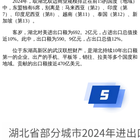
2024年，取湖北双边商业规模排正在前15的国度（地域）
中，东盟独有6席，别离是：马来西亚（第2）、印度（第
7）、印度尼西亚（第8）、越南（第11）、泰国（第12）、新
加坡（第13）。
客岁，湖北对美进出口额为692。2亿元，占进出口总值接
近10%。此中，出口额为590。9亿元，占出口总值12%。
位于东湖高新区的武汉联想财产，是湖北持续10年出口额
第一的企业。出产的手机、平板等，销往、拉美等多个国度和
地域。贡献的出口额接近470亿美元。