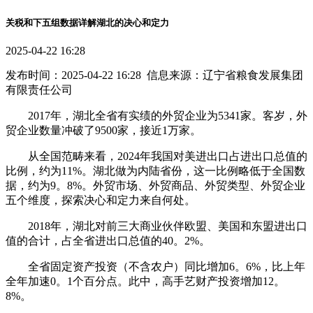
关税和下五组数据详解湖北的决心和定力
2025-04-22 16:28
发布时间：2025-04-22 16:28 信息来源：辽宁省粮食发展集团
有限责任公司
2017年，湖北全省有实绩的外贸企业为5341家。客岁，外
贸企业数量冲破了9500家，接近1万家。
从全国范畴来看，2024年我国对美进出口占进出口总值的
比例，约为11%。湖北做为内陆省份，这一比例略低于全国数
据，约为9。8%。外贸市场、外贸商品、外贸类型、外贸企业
五个维度，探索决心和定力来自何处。
2018年，湖北对前三大商业伙伴欧盟、美国和东盟进出口
值的合计，占全省进出口总值的40。2%。
全省固定资产投资（不含农户）同比增加6。6%，比上年
全年加速0。1个百分点。此中，高手艺财产投资增加12。
8%。