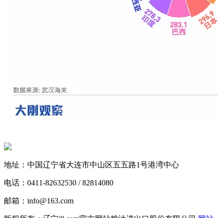
地址：中国辽宁省大连市中山区五五路1号港湾中心
电话：0411-82632530 / 82814080
邮箱：info@163.com