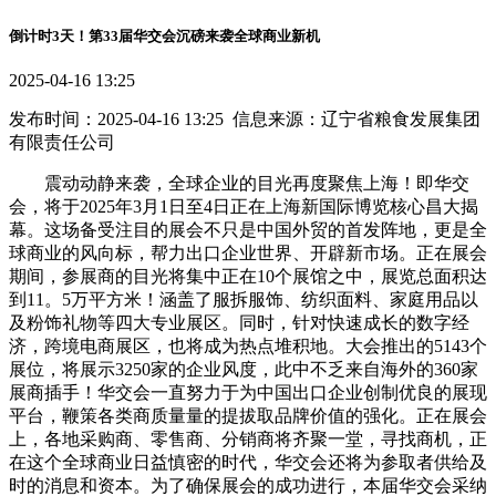
倒计时3天！第33届华交会沉磅来袭全球商业新机
2025-04-16 13:25
发布时间：2025-04-16 13:25 信息来源：辽宁省粮食发展集团
有限责任公司
震动动静来袭，全球企业的目光再度聚焦上海！即华交
会，将于2025年3月1日至4日正在上海新国际博览核心昌大揭
幕。这场备受注目的展会不只是中国外贸的首发阵地，更是全
球商业的风向标，帮力出口企业世界、开辟新市场。正在展会
期间，参展商的目光将集中正在10个展馆之中，展览总面积达
到11。5万平方米！涵盖了服拆服饰、纺织面料、家庭用品以
及粉饰礼物等四大专业展区。同时，针对快速成长的数字经
济，跨境电商展区，也将成为热点堆积地。大会推出的5143个
展位，将展示3250家的企业风度，此中不乏来自海外的360家
展商插手！华交会一直努力于为中国出口企业创制优良的展现
平台，鞭策各类商质量量的提拔取品牌价值的强化。正在展会
上，各地采购商、零售商、分销商将齐聚一堂，寻找商机，正
在这个全球商业日益慎密的时代，华交会还将为参取者供给及
时的消息和资本。为了确保展会的成功进行，本届华交会采纳