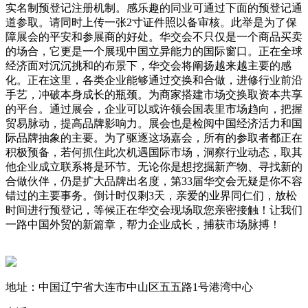
实名制预登记注册机制。感乐趣的同业可通过下面的预登记通
道参取。请同时上传一张2寸证件照以备审核。此举是为了保
障展会的平安和参展商的好处。华交会不只仅是一个商品买卖
的场合，它更是一个展现中国立异能力的国际窗口。正在全球
经济面对沉沉挑和的布景下，华交会将阐扬越来越主要的感
化。正在这里，各类企业能够通过交换和合做，进修行业前沿
手艺，冲破本身成长的瓶颈。为商家搭建市场交换取资本共享
的平台。通过展会，企业可以或许领会国表里市场趋向，把握
贸易脉动，提高品牌影响力。展会也是检阅中国经济活力和国
际品牌抽象的主要。为了驱逐这场嘉会，所有的参取者都正在
积极预备，若何抓住此次机遇国际市场，洞察行业动态，取其
他企业成立联系将是环节。无论你是想挖掘新产物、寻找新的
合做伙伴，仍是扩大品牌出名度，第33届华交会无疑是你不容
错过的主要事务。倒计时仅剩3天，亲爱的业界同仁们，放松
时间进行预登记，等候正在华交会现场取您亲密接触！让我们
一路中国外贸的新篇章，帮力企业成长，捕获市场脉搏！
地址：中国辽宁省大连市中山区五五路1号港湾中心