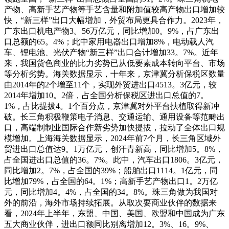
产物、高新手艺产物等手艺含量和附加值较高产物出口增加较
快，“新三样”出口大幅增加，外贸布局更具合作力。2023年，
广东出口机电产物3。56万亿元，同比增加0。9%，占广东出
口总额的65。4%；此中家用电器出口增加8%，电动载人汽
车、锂电池、光伏产物“新三样”出口合计增加33。7%。近年
来，我国货色商业的比力劣势已从低要素成本转向平台、市场
等分析劣势。海关数据显示，十年来，京津冀分析保税区数量
由2014年的2个增至11个，实现外贸进出口4513。3亿元，较
2014年增加10。2倍，占全国分析保税区进出口总值的7。
1%，占比提拔4。1个百分点，京津冀对外平台扶植取得新冲
破。长三角积极鞭策电子消息、交通运输、通用设备等范畴出
口，高端制制业国际合作新劣势加快提拔，拉动了全体出口规
模增加。上海海关数据显示，2024年前7个月，长三角区域外
贸进出口总值达9。1万亿元，创汗青新高，同比增加5。8%，
占全国进出口总值的36。7%。此中，汽车出口1806。3亿元，
同比增加2。7%，占全国的39%；船舶出口1114。1亿元，同
比增加79%，占全国的64。1%；高新手艺产物出口1。2万亿
元，同比增加4。4%，占全国的34。8%。珠三角做为我国对
外的前沿，海外市场持续拓展。从取次要商业伙伴的数据来
看，2024年上半年，东盟、中国、美国、欧盟和中国成为广东
五大商业伙伴，进出口额同比别离增加12。3%、16。9%、