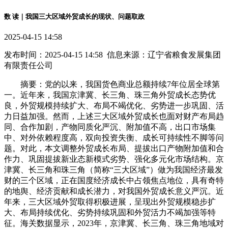
数 读｜我国三大区域外贸成长的现状、问题取政
2025-04-15 14:58
发布时间：2025-04-15 14:58 信息来源：辽宁省粮食发展集团
有限责任公司
摘要：党的以来，我国货色商业总额持续7年位居全球第
一。近年来，我国京津冀、长三角、珠三角外贸成长态势优
良，外贸规模持续扩大、布局不竭优化、劣势进一步巩固、活
力日益加强。然而，上述三大区域外贸成长也面对财产布局趋
同、合作加剧，产物同质化严沉、附加值不高，出口市场集
中、对外依赖程度高，双向投资失衡、成长可持续性不脚等问
题。对此，本文调整外贸成长布局、提拔出口产物附加值和合
作力、巩固提拔新业态新模式劣势、强化多元化市场结构。‌京
津冀、长三角和珠三角（简称“三大区域”）做为我国经济最发
财的三个区域，正在国度经济成长中占领焦点地位，具有奇特
的地舆、经济贡献和成长潜力，对我国外贸成长意义严沉。近
年来，三大区域外贸取得积极进展，呈现出外贸规模稳步扩
大、布局持续优化、劣势持续巩固和外贸活力不竭加强等特
征。海关数据显示，2023年，京津冀、长三角、珠三角地域对