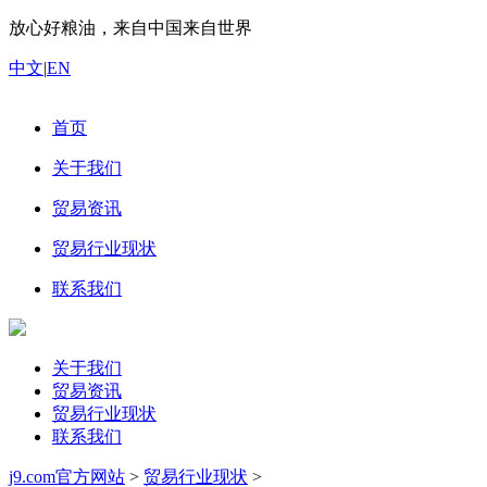
放心好粮油，来自中国来自世界
中文
|
EN
首页
关于我们
贸易资讯
贸易行业现状
联系我们
关于我们
贸易资讯
贸易行业现状
联系我们
j9.com官方网站
>
贸易行业现状
>