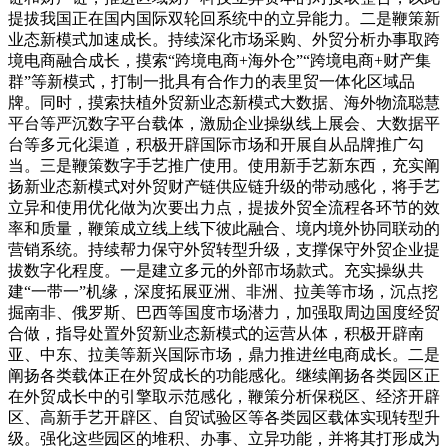
提拔我国正在国内国际双轮回系统中的立异能力。二是鞭策新
业态新模式加速成长。持续深化市场采购、外贸分析办事取跨
境电商融合成长，摸索“跨境电商+海外仓”“跨境电商+财产集
群”等新模式，打制一批具有合作力的表里贸一体化区域品
牌。同时，摸索扶植外贸新业态新模式大数据、海外物流聪慧
平台等严沉数字平台载体，激励企业操纵线上展会、大数据平
台等多元化渠道，积极开辟国际市场和开展自从品牌推广勾
当。三是鞭策数字手艺推广使用。使用新手艺新东西，充实阐
扬新业态新模式对外贸财产链供应链升级的带动感化，将手艺
立异和使用优化做为次要出力点，提拔外贸全流程各环节的效
率和质量，鞭策成立线上线下彼此融合、境内境外协同联动的
营销系统。持续帮力保守外贸转型升级，支撑保守外贸企业提
拔数字化程度。一是建立多元的外部市场款式。充实操纵共
建“一带一”机缘，深度拓展亚洲、非洲、拉美等市场，沉点挖
掘南非、俄罗斯、巴西等国度市场潜力，加强取周边国度经贸
合做，指导处置外贸新业态新模式的运营从体，积极开辟南
亚、中东、拉美等新兴国际市场，鼎力推进丝电商成长。二是
阐扬各类载体正在外贸成长的功能感化。继续阐扬各类园区正
在外贸成长中的引擎取示范感化，鞭策分析保税区、经济开辟
区、高新手艺开辟区、自贸试验区等各类园区载体实现转型升
级。强化这些园区的堆积、办事、立异功能，并将其打形成为