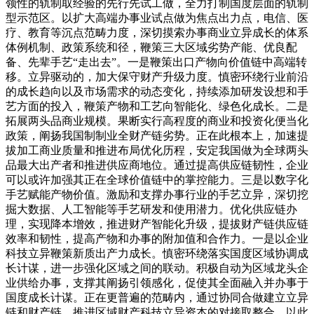
领性的轨制取经验的先行先试工做，全力打制国度层面的轨制
型示范区。以扩大高端办事业试点做为焦点出力点，电信、医
疗、教育等沉点范畴力度，深切摸索办事商业立异成长的体系
体例机制、政策系统和径，鞭策三大区域劣势产能、优良配
备、先辈手艺“走出去”。一是鞭策出口产物向价值链中高端转
移。立异驱动的，加大保守财产升级力度。慎密环绕行业前沿
的成长趋向以及市场需求的动态变化，持续添加研发设想和手
艺方面的投入，鞭策产物和工艺向智能化、绿色化成长。二是
拓展两头品商业规模。果断实行高程度的商业和投资化便当化
政策，阐扬我国制制业全财产链劣势。正在此根本上，加速提
拔加工商业质量和推进布局优化历程，安定我国做为全球两头
品最大出产者和推进供应商地位。通过提高供应链韧性，企业
可以或许加强其正在全球价值链中的掌控能力。三是以数字化
手艺赋能产物价值。激励和支撑办事行业的手艺立异，深切挖
掘大数据、人工智能等手艺研发和使用潜力。优化供应链办
理，实现降本增效，推进财产智能化升级，提拔财产链供应链
效率和韧性，提高产物和办事的附加值和合作力。一是以企业
科技立异鞭策新质出产力成长。慎密环绕落实国度区域协调成
长计谋，进一步强化区域之间的联动。积极自动为区域龙头企
业供给办事，支撑其阐扬引领感化，促使其全面融入并办事于
国度成长计谋。正在更普遍的范畴内，通过协同合做建立立异
链和财产链，推进区域财产科技立异资本的对接取整合，以此