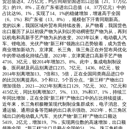
贸总值达4。2万亿元，约占同期全国进出口总值（21。17万亿
元）的19。8%，正在广东省进出口总值（4。37万亿元）中的
占比达96。1%，实现了14。1%的稳健增加，增速高于全国
（6。1%）和广东省（13。8%），规模创下汗青同期新高。
党的以来，我国区域外贸布局持续改善。从产物看，我国货色
出口履历了从以初级产物为从到以劳动稠密型产物为从，再到
以机电和高新手艺产物为从的改变。2023年以来，电动载人汽
车、锂电池、光伏产物“新三样”领跑出口态势较着，成为货色
商业增加新动力。京津冀、长三角、珠三角正在外贸布局优化
中的带动感化持续凸显。2023年，京津冀进口高新手艺产物
4716。3亿元，较2014年增加25。8%。此中，集成电制制设
备、医药材及药品别离进口235。7亿元、1436。8亿元，较
2014年别离增加13。7倍和3。5倍，正在全国同类商品进口中
的比沉别离提高6。3个和12。5个百分点。“新三样”产物出口
增加强劲，2021—2023年别离出口129。7亿元、302。7亿元和
415亿元，同比别离增加27。5%、133。3%和37。1%，持续三
年同比增加，正在全国“新三样”产物出口中的占比持续提拔。
近年来，长三角积极鞭策现代制制业集群成长，电子消息、交
通运输、通用设备等范畴的出口表示强劲。2023年，长三角区
域出口的电动载人汽车、光伏产物“新三样”产物出口额达
5419。2亿元，增加19。7%，实现两位数的高速增加，出口额
领跑全国，“新三样”出口总额占全国的51。2%。珠三角机电