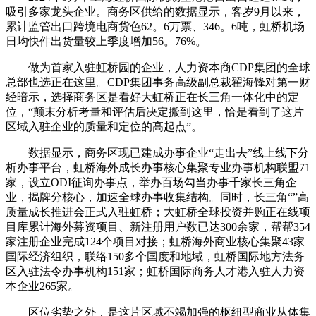
吸引多家龙头企业。商务区供给的数据显示，客岁9月以来，
累计监管出口跨境电商货色62。6万票、346。6吨，虹桥机场
日均快件出货量较上季度增加56。76%。
做为首家入驻虹桥园的企业，人力资本商CDP集团的全球
总部也选正在这里。CDP集团事务高级副总裁翟海锋对第一财
经暗示，选择商务区是看好大虹桥正在长三角一体化中的定
位，“颠末分析考量和评估后决定搬到这里，恰是看到了这片
区域入驻企业的质量和定位的高起点”。
数据显示，商务区现已建成办事企业“走出去”线上线下分
析办事平台，虹桥海外成长办事核心集聚专业办事机构联盟71
家，设立ODI征询办事点，举办百场勾当办事千家长三角企
业，揭牌分核心，加速全球办事收集结构。同时，长三角“”高
质量成长推进会正式入驻虹桥；大虹桥全球投资并购正在线项
目库累计海外募资项目、新注册用户数已达300余家，帮帮354
家注册企业完成124个项目对接；虹桥海外商业核心集聚43家
国际经济组织，联络150多个国度和地域，虹桥国际地方法务
区入驻法令办事机构151家；虹桥国际商务人才港入驻人力资
本企业265家。
区位劣势之外，是这片区域不竭加强的枢纽型商业从体集