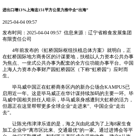
进出口增13%上海这151平方公里力推中企“出海”
2025-04-04 09:57
发布时间：2025-04-04 09:57 信息来源：辽宁省粮食发展集团
有限责任公司
4年前发布的《虹桥国际枢纽扶植总体方案》就明白，正
在虹桥国际地方商务区的计谋要地，扶植以人力资本公共办事
为焦点、一坐式公共办事为配套的全方位功能办事平台。中国
上海人力资本办事财产园虹桥园区（下称“虹桥园”）应时而
生。
毕马威中国正在虹桥商务区内的新办公场合KAMPUS已
启用近一年。这是毕马威正在华计谋持续加码的主要一环。毕
马威中国相关担任人暗示，毕马威亲身感遭到大虹桥的活力，
但愿正在这里帮帮更多全球企业“走进来”、中国企业“走出
去”。
让陈光伟津津乐道的是，海之兴由此成为了上海8家生食
加工企业中“离市区比来、交通最优”的一家。通过进博会等平