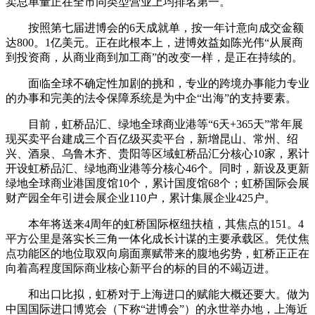
卖总单量正在全市同类型营业上均排名第一。
按照第七届进博会的6天成就单，按一年计意向成交金额
达800。1亿美元。正在此根本上，进博效益如陈光伟“从展商
到投资商，从商业商到加工商”的改变一样，是正在持续的。
面临全球不确定性加剧的挑和，专业的跨境办事能力专业
的办事和完美的法令保障系统是为中企“出海”的支持要素。
目前，虹桥品汇、绿地全球商业港等“6天+365天”常年展
现买卖平台建成三个百亿级买卖平台，新增昆山、常州、绍
兴、酒泉、乌鲁木齐、贵阳等区域虹桥品汇分核心10家，累计
开设虹桥品汇、绿地商业港等分核心46个。同时，新设及更新
绿地全球商业港国度馆10个，累计国度馆68个；虹桥国际会展
财产园全年引进会展企业110户，累计集展企业425户。
本年将送来4周年的虹桥国际枢纽扶植，其焦点的151。4
平方公里是落实长三角一体化成长计谋的主要承载区。凭仗焦
点功能区的地位取双向扇面禀赋带来的腹地劣势，虹桥正正在
向着高程度国际商业核心新平台的标的目的不竭迈进。
和出口比拟，虹桥对于上海进口的赋能大概还要大。做为
中国国际进口博览会（下称“进博会”）的永世举办地，上海近