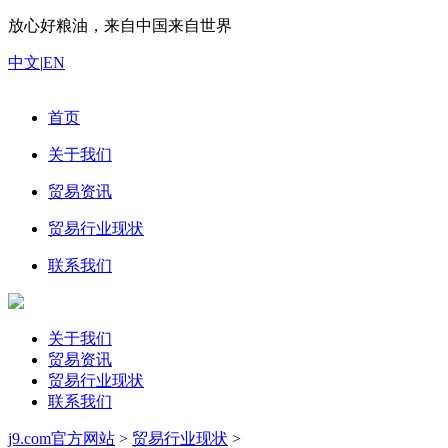
放心好粮油，来自中国来自世界
中文
|
EN
首页
关于我们
贸易资讯
贸易行业现状
联系我们
关于我们
贸易资讯
贸易行业现状
联系我们
j9.com官方网站
>
贸易行业现状
>