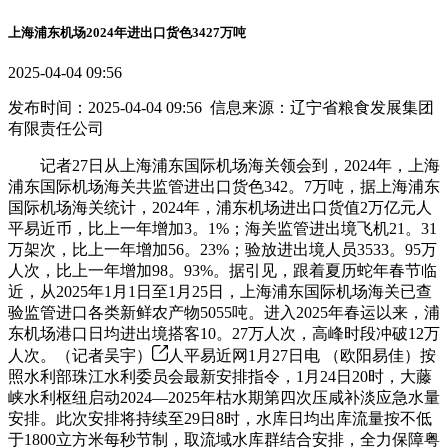
上海浦东机场2024年进出口货色3427万吨
2025-04-04 09:56
发布时间：2025-04-04 09:56 信息来源：辽宁省粮食发展集团
有限责任公司
记者27日从上海浦东国际机场海关领会到，2024年，上海
浦东国际机场海关共监管进出口货色342。7万吨，据上海浦东
国际机场海关统计，2024年，浦东机场进出口货值2万亿元人
平易近币，比上一年增加3。1%；海关监管进出境飞机21。31
万架次，比上一年增加56。23%；验放进出境人员3533。95万
人次，比上一年增加98。93%。据引见，跟着夏历蛇年春节临
近，从2025年1月1日至1月25日，上海浦东国际机场海关已查
验监管进口各类新鲜农产物5055吨。进入2025年春运以来，浦
东机场港口日均进出境搭客10。27万人次，高峰时段冲破12万
人次。（记者吴宇）
人平易近网1月27日电 （欧阳易佳）按
照水利部珠江水利委员会最新安排指令，1月24日20时，大藤
峡水利枢纽启动2024—2025年枯水期第四次压咸补淡应急水量
安排。此次安排将持续至29日8时，水库日均出库流量按不低
于1800立方米每秒节制，取流域水库群结合安排，全力保障粤