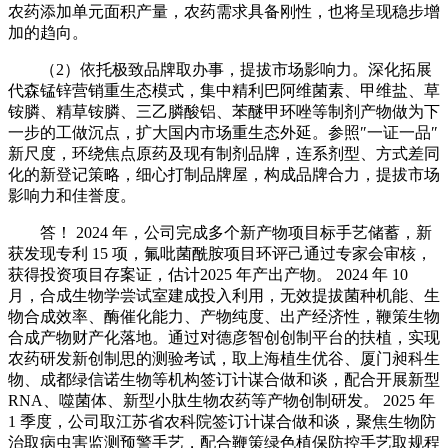
农药添加单元面积产量，农药需求具备刚性，也将呈现稳步增
加的趋向。
（2）依托极致品牌取办事，提拔市场影响力。深化拓展
代森锰锌营销重生态模式，集中精利巴阿维菌素、甲维盐、草
铵膦、精草铵膦、三乙膦酸铝、苯醚甲环唑等制剂产物做为下
一步的工做沉点，扩大国内市场重生态外延。参照″一证一品″
新尺度，环绕焦点原药及现有制剂品牌，连系剂型、方式差同
化的新登记策略，细心打制品牌屋，构成品牌合力，提拔市场
影响力和佳誉度。
答！ 2024 年，公司完成多个新产物项目标手艺储蓄，新
获发现专利 15 项，氟吡菌酰胺项目环评己通过专家会审核，
获得投资项目存案证，估计2025 年产出产物。 2024 年 10
月，合成生物学尝试室建成投入利用，无效提拔菌种机能、生
物合成效率、酶催化能力、产物纯度、出产经济性，鞭策生物
合成产物财产化落地。通过对德彦智创创制平台的扶植，实现
农药研发新创制思的测验考试，取上海植生优谷、厦门昶科生
物、成都绿信诺生物等机构签订计谋合做和谈，配合开展新型
RNA、噬菌体、新型小肽生物农药等产物创制研发。 2025 年
1 季度，公司取江苏省农科院签订计谋合做和谈，聚焦生物防
治取病虫害监测预警手艺，配合鞭策绿色植保防控手艺取规程