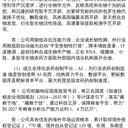
理剂等严沉需求，进行生物学元件、反映系统和生物个别的设
想、和沉建的研究取手艺开辟。次要研究标的目的包罗生物代
谢路子优化、酶取催化、高效基因编纂东西开辟、新天然化合
物发觉、衍生取生物活性筛选、高通量筛拔取检测手艺开辟
等。
答：公司周期低谷抗压能力强，企业成长韧性脚。外行业
周期底部自动做为启动″平安垫韧性打算″，降本增效显著，计
谋微调，超前结构合成生物学产物，正在 RNA、噬菌体、小
肽、多肽等生物农药方面取外部国内顶尖机构展开合做。
（1）成立全球化农药创制平台，AI ，为行业农药创制提
速 德彦智创借帮 AI 东西，结构算力平台、数据平台、靶标数
据库及靶标资本平台，最大程度提拔农药的创制速度。
答！ 公司积极响应国度政策号召，将正在国度《加速扶
植农业强国规划（2024—2035 年）》等计谋牵引下，落实″藏
粮于地″、″藏粮于技″，通过科技立异，保障粮食平安，帮力″
到 2027 年粮食分析出产能力达到 1。4 万亿斤″。
答：公司具有优良的海外市场运营根本，累计取得境外授
权登记证 2，770 项、境外自从登记证 129 项。非洲、东南亚