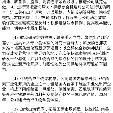
沟通，取董事、监事、高管连结亲近联系，推进公司规范运
做。 4。进行现场查询拜访：操纵参会机遇对公司进行现场调
查，沉点关心出产运营、计谋规划、内部节制等环境，阐扬监
视指点本能机能。 5。投资者权益：持续关心公司消息披露，
确保实正在精确完整及时；积极进修法令律例，提高履本能机
能力，切实中小股东权益。
（4）驱动研发能效提拔，鞭策手艺立异。聚焦出产现实
需求，提高五大专业尝试室的研究开辟能力；加强消息捕获，
对准市场高质量储蓄新原药项目；以立异化合物为冲破口，全
力促成立异营业产物无效落地；充实阐扬德彦智创″AI+创制″
研发平台感化，并以生物合成为焦点标的目的展开手艺立异，
稳步推进新产物开辟，前瞻性地为公司供给将来弯道超车能
力。
（4）生物合成产物结构早。公司是国内最早处置阿维菌
素工业化开辟的企业之一，也是国内首家甲维盐工业化出产企
业，构成了阿维菌素、甲维盐、伊维菌素、乙酰氨基阿维菌素
等多种生物农兽药原料药及制剂产物的一体化财产链。2024
年，公司建成合成生物学尝试室。
（3）加快出海程序，拓展国际市场邦畿。快速推进南美