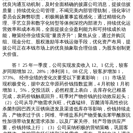
优良沟通互动机制，及时全面精确的披露公司消息，提拔信披
质量；持续优化公司管理，不竭完美内部管理轨制，强化审计
委员会反舞弊职责，积极阐扬董事监视感化；通过精细化办
理、手艺立异和数字化转型等体例深挖内部潜力，持续优化运
营效率和成本布局，全面提拔企业盈利能力和可持续成长动
能，鞭策经停业绩实现″量质齐升″；聚焦从业，通过并购沉
组、现金分红、股权激励等本钱运做手段，优化资产布局，提
拔公司正在本钱市场上的优良抽象取合理估值，为股东创制更
大价值。
答！ 25 年一季度，公司实现发卖收入 12。1 亿元，较客
岁同期增加 22。28%；净利润 1。08 亿元，较客岁增加 1，
373%。 经停业绩的变化次要受以下要素影响：（1）市场呈
现积极变化，据中农立华原药价钱指数监测，4 月初较 1 月初
增加 1。5%，交投活跃，必然程度上表白，去库存化已根基
完成，农药价钱触底回升，旺季对产物价钱的拉动效应起头；
（2）公司从导产物需求兴旺，代森锰锌、百菌清等高性价比
杀菌剂因巴西大豆锈病迸发及渠道低库存等影响，价钱持续走
高，产物求过于供；阿维、甲维盐系列产物受氯虫苯甲酰胺抗
性加强带动复配需求添加，以及厂家关停、转产导致供应严
重，价钱持续上行；（3）公司采纳积极的营销策略，巩固客