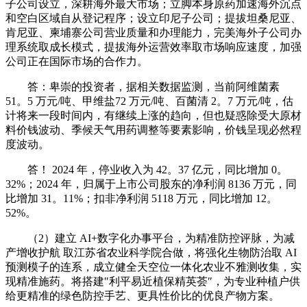
子公司设立，深耕海外最大市场；立脚本身原药加速海外沉点
和空白区域自从登记程序；设立印尼子公司；提拔坦桑尼亚、
肯尼亚、柬埔寨公司营业质量和办理能力，完美海外子公司办
理系统取成长模式，提拔海外运营效率取市场响应速度，加强
公司正在国际市场的合作力。
答：卑崇的投资者，据相关数据监测，当前阿维菌素
51。5 万元/吨、甲维盐72 万元/吨、百菌清 2。7 万元/吨，估
计将来一段时间内，有继续上涨的趋向，但也疑惑除受大原材
料价钱波动、季候天气用药调整等要素影响，价钱呈现必然程
度波动。
答！ 2024 年，停业收入为 42。37 亿元，同比增加 0。
32%；2024 年，归属于上市公司股东的净利润 8136 万元，同
比增加 31。11%；扣非净利润 5118 万元，同比增加 12。
52%。
（2）建立 AI+数字化办事平台，为精准防控评脉，为减
产增收护航 取江苏省农业科学院合做，将强化生物防治取 AI
预测模子的连系，成立健全天空位一体化农业不雅测收集，实
现精准施药。将搭建″利平易近植保精英荟″，为专业种植户供
给更精准的绿色防控手艺、更具性价比的优良产物方案。