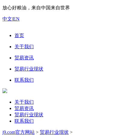
放心好粮油，来自中国来自世界
中文
|
EN
首页
关于我们
贸易资讯
贸易行业现状
联系我们
关于我们
贸易资讯
贸易行业现状
联系我们
j9.com官方网站
>
贸易行业现状
>