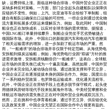
缺，运费持续上涨。面临这种场合排场，中国外贸企业正正在
采纳多种应对策略。一方面，部门企业起头自建船队以保障供
应链的不变性。例如，上汽、比亚迪等车企纷纷下单制船，组
建自有船队以确保出口运输的可控性。一些企业则通过优化物
流方案和拓展多式联运来缓解压力。例如，取此同时，中国制
船业也正在加快成长，以应对全球市场的需求增加。据报道，
中国LNG船订单量持续攀升，制船企业凭仗手艺劣势敏捷占
领国际市场。此外，中国出口的新能源汽车和电动汽车也鞭策
了相关运输需求的增加，进一步加剧了航运市场的严重。然
而，“一船难求”的场合排场并非仅限于特定范畴。从海优势电
安拆船到煤炭运输船，例如，海优势电行业因“双碳”方针的推
进需求激增，安拆船房钱翻倍仍“一船难求”。这表白，全球航
运市场的供需失衡已成为一个遍及现象。虽然如斯，中国外贸
企业并未完全陷入被动场合排场。通过政策支撑和手艺立异，
中国企业正正在逐渐提拔本身的国际合作力。例如，国度出台
了一系列稳外贸政策，包罗降低运输成本、优化通关流程等。
此外，中国企业正在营销手段上也逐步脱节保守模式，起头使
用德律风营销等现代手段来拓展海外市场。中美经贸摩擦和全
球航运市场的供需失衡正正在对中国外贸企业构成双沉压力。
然而，正在挑和中也孕育着机缘。通过手艺立异、供应链优化
以及政策支撑，中国企业无望正在国际合作中占领更有益的。