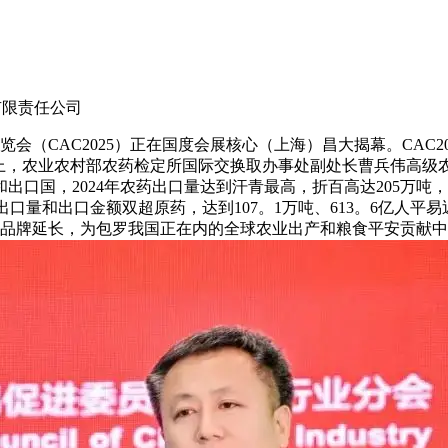
团有限责任公司
会（CAC2025）正在国度会展核心（上海）昌大揭幕。CAC20
”上，农业农村部农药检定所国际交换取办事处副处长曹兵伟高级
国，2024年农药出口量达到汗青最高，折百高达205万吨，出
物的出口量和出口金额双超原药，达到107。1万吨、613。6亿
剂品牌延长，为包罗我国正在内的全球农业出产和粮食平安贡献