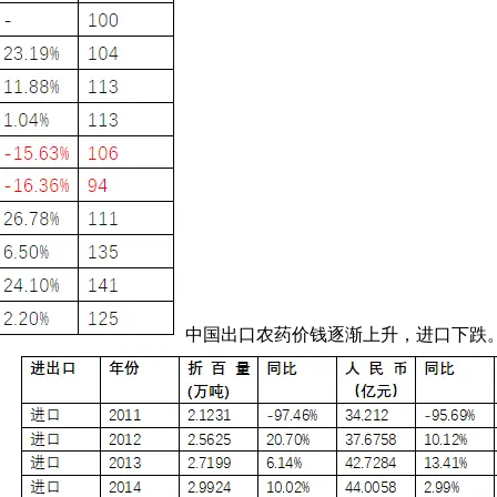
中国出口农药价钱逐渐上升，进口下跌