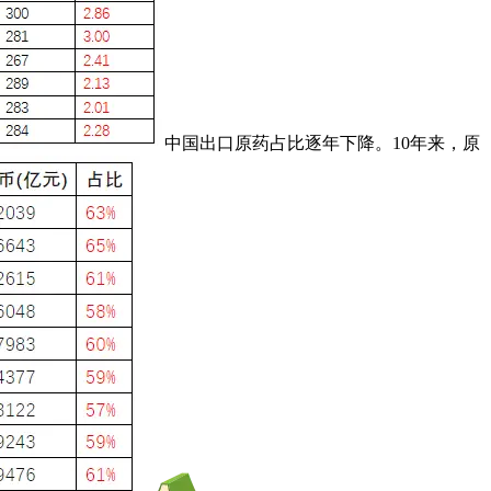
中国出口原药占比逐年下降。10年来，原