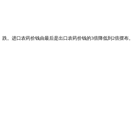
跌。进口农药价钱由最后是出口农药价钱的3倍降低到2倍摆布