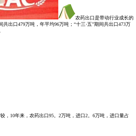
农药出口是带动行业成长的
出口479万吨，年平均96万吨；“十三·五”期间共出口473万
。
，10年来，农药出口95。2万吨，进口2。6万吨，进口量占