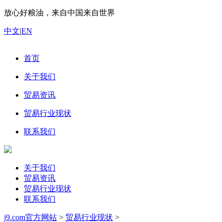
放心好粮油，来自中国来自世界
中文
|
EN
首页
关于我们
贸易资讯
贸易行业现状
联系我们
关于我们
贸易资讯
贸易行业现状
联系我们
j9.com官方网站
>
贸易行业现状
>