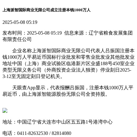
上海派智国际商业无限公司成立注册本钱1000万人
2025-05-08 05:19
发布时间：2025-05-08 05:19 信息来源：辽宁省粮食发展集团
有限责任公司
企业名称上海派智国际商业无限公司代表人吕振国注册本
钱1000万人平易近币国标行业批发和零售业批发业其他批发业
地址中国（上海）商业试验区临港新片区业盛188号450室企业
类型无限义务公司（外商投资企业法人独资）停业刻日2025-
3-12至无固定刻日登记机关。
天眼查App显示，代表报酬吕振国，注册本钱1000万人平
易近币，由上海派智能源股份无限公司全资持股。
地址：中国辽宁省大连市中山区五五路1号港湾中心
电话：0411-82632530 / 82814080