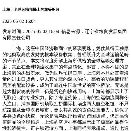
上海：全球运输邦畿上的超等枢纽
2025-05-02 16:04
发布时间：2025-05-02 16:04 信息来源：辽宁省粮食发展集团
有限责任公司
上海，这座中国经济取商业的璀璨明珠，凭仗其得天独厚
的地舆取高度发财的根本设备收集，曾经跃升为全球运输范畴
的环节节点。本文将深度分解上海所供给的全球运输处理方
案，其正在全球物流收集中的焦点感化。起首，不得不提的是
上海港的杰出表示。做为世界忙碌口岸，上海港不只处置着海
量的进出口货色，更以其先辈的深水泊位、高效的功课流程和
完美的配套设备，成为了毗连中国取世界的商业桥梁。无论是
超大型货轮的停靠，仍是货色的快速周转，上海港都展示出了
无取伦比的专业实力。除了海运劣势，上海的空运物流同样令
人注目。浦东国际机场取虹桥国际机场这两大航空枢纽，不只
航路遍及全球次要城市，更以其高效的货色处置能力，确保了
各类货色的快速、无论是告急医疗物资的跨国援帮，仍是高价
值商品的全球畅通，上海的空运办事都展示出了极高的靠得住
性和矫捷性。正在铁运输方面，上海同样表示超卓。通过七通