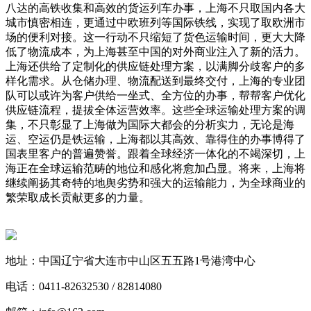
八达的高铁收集和高效的货运列车办事，上海不只取国内各大
城市慎密相连，更通过中欧班列等国际铁线，实现了取欧洲市
场的便利对接。这一行动不只缩短了货色运输时间，更大大降
低了物流成本，为上海甚至中国的对外商业注入了新的活力。
上海还供给了定制化的供应链处理方案，以满脚分歧客户的多
样化需求。从仓储办理、物流配送到最终交付，上海的专业团
队可以或许为客户供给一坐式、全方位的办事，帮帮客户优化
供应链流程，提拔全体运营效率。这些全球运输处理方案的调
集，不只彰显了上海做为国际大都会的分析实力，无论是海
运、空运仍是铁运输，上海都以其高效、靠得住的办事博得了
国表里客户的普遍赞誉。跟着全球经济一体化的不竭深切，上
海正在全球运输范畴的地位和感化将愈加凸显。将来，上海将
继续阐扬其奇特的地舆劣势和强大的运输能力，为全球商业的
繁荣取成长贡献更多的力量。
地址：中国辽宁省大连市中山区五五路1号港湾中心
电话：0411-82632530 / 82814080