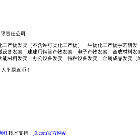
团有限责任公司
工产物发卖（不含许可类化工产物）；生物化工产物手艺研发；
械设备发卖；建建用钢筋产物发卖；电子产物发卖；合成材料发
功能材料发卖；办公设备发卖；特种设备发卖；金属成品发卖（
万人平易近币！
地图
技术支持：
j9.com官方网站